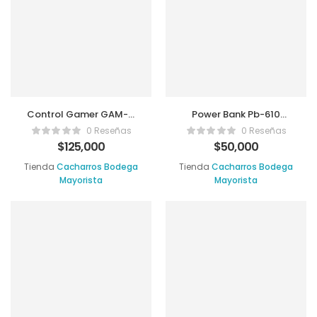
Control Gamer GAM-11
Power Bank Pb-610
Tipo C
Harvic 20.000mah.
0 Reseñas
0 Reseñas
Cable Tipo C Y Iph
$
125,000
$
50,000
Tienda
Cacharros Bodega
Tienda
Cacharros Bodega
Mayorista
Mayorista