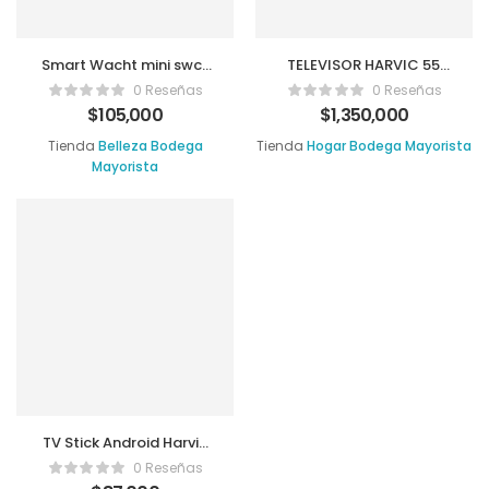
Smart Wacht mini swc-
TELEVISOR HARVIC 55′
968
TV-9
0 Reseñas
0 Reseñas
$
105,000
$
1,350,000
Tienda
Belleza Bodega
Tienda
Hogar Bodega Mayorista
Mayorista
TV Stick Android Harvic
TVS-97
0 Reseñas