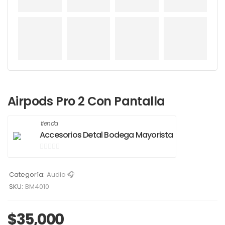
Airpods Pro 2 Con Pantalla
tienda
Accesorios Detal Bodega Mayorista
0
de
Categoría:
Audio 🎧
5
SKU:
BM4010
$
35,000