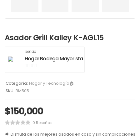
Asador Grill Kalley K-AGL15
tienda
Hogar Bodega Mayorista
0
de
Categoría:
Hogar y Tecnología🏠
5
SKU:
BM505
$
150,000
0 Reseñas
🥩 ¡Disfruta de los mejores asados en casa y sin complicaciones