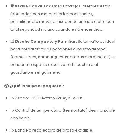
🛡️
Asas Frías al Tacto:
Las manijas laterales están
fabricadas con materiales termoaislantes,
permitiéndote mover el asador de un lado a otro con
total seguridad incluso cuando está encendido.
📐
Diseño Compacto y Familiar:
Su tamaño es ideal
para preparar varias porciones al mismo tiempo
(como filetes, hamburguesas, arepas o brochetas) sin
ocupar un espacio excesivo en tu cocina o al
guardarlo en el gabinete.
📦 ¿Qué incluye el paquete?
1 x Asador Grill Eléctrico Kalley K-AGL15.
1 x Control de temperatura (termostato) desmontable
con cable.
1 x Bandeja recolectora de grasa extraíble.