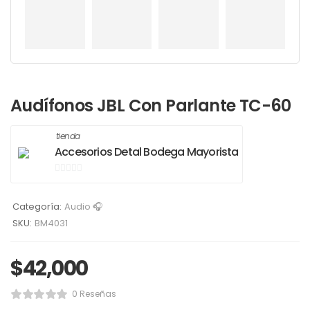
Audífonos JBL Con Parlante TC-60
tienda
Accesorios Detal Bodega Mayorista
0
de
Categoría:
Audio 🎧
5
SKU:
BM4031
$
42,000
0 Reseñas