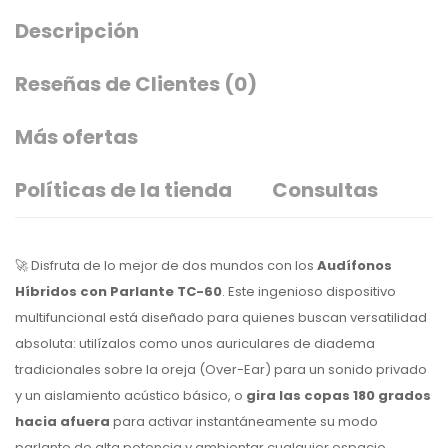
Descripción
Reseñas de Clientes
(0)
Más ofertas
Políticas de la tienda
Consultas
🚀 Disfruta de lo mejor de dos mundos con los
Audífonos
Híbridos con Parlante TC-60
. Este ingenioso dispositivo
multifuncional está diseñado para quienes buscan versatilidad
absoluta: utilízalos como unos auriculares de diadema
tradicionales sobre la oreja (
Over-Ear
) para un sonido privado
y un aislamiento acústico básico, o
gira las copas 180 grados
hacia afuera
para activar instantáneamente su modo
parlante de alta potencia y ambientar cualquier espacio.