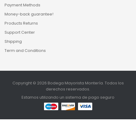
Payment Methods
Money-back guarantee!
Products Returns
Support Center
Shipping
Term and Conditions
Copyright © 2026 Bodega Mayorista Montería. Todos los
derechos reservados.
Estamos utilizando un sistema de pago seguro
MENU
INICIO
TIENDA
BUSCAR
SUBIR