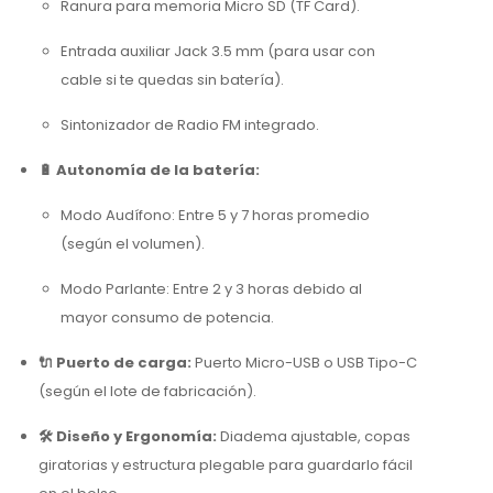
Ranura para memoria Micro SD (TF Card).
Entrada auxiliar Jack 3.5 mm (para usar con
cable si te quedas sin batería).
Sintonizador de Radio FM integrado.
🔋 Autonomía de la batería:
Modo Audífono:
Entre 5 y 7 horas promedio
(según el volumen).
Modo Parlante:
Entre 2 y 3 horas debido al
mayor consumo de potencia.
🔌 Puerto de carga:
Puerto Micro-USB o USB Tipo-C
(según el lote de fabricación).
🛠️ Diseño y Ergonomía:
Diadema ajustable, copas
giratorias y estructura plegable para guardarlo fácil