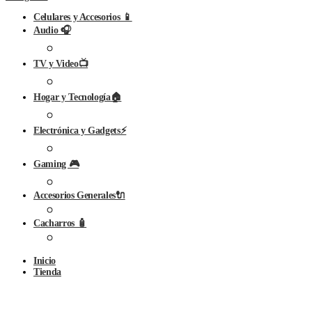
Celulares y Accesorios 📱
Audio 🎧
TV y Video📺
Hogar y Tecnología🏠
Electrónica y Gadgets⚡
Gaming 🎮
Accesorios Generales🔌
Cacharros 🧴
Inicio
Tienda