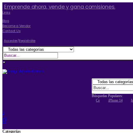
Emprende ahora, vende y gana comisiones.
Links
Blog
Become a Vendor
Contact Us
Acceder
/
Registráte
Búsquedas Populares:
Ce
IPhone 14
I
0
0
Categorías