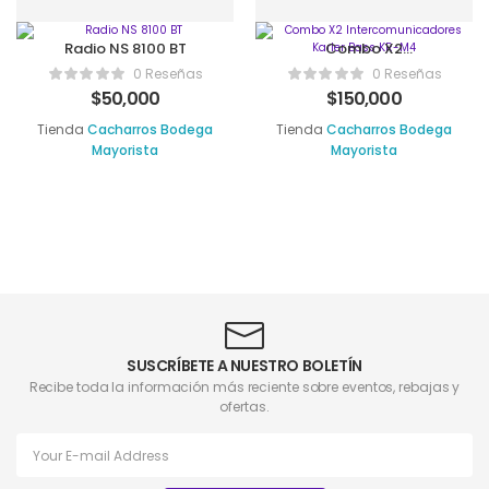
Radio NS 8100 BT
Combo X2
Intercomunicadores
0 Reseñas
0 Reseñas
Karler Bass KR-M4
$
50,000
$
150,000
Tienda
Cacharros Bodega
Tienda
Cacharros Bodega
Mayorista
Mayorista
SUSCRÍBETE A NUESTRO BOLETÍN
Recibe toda la información más reciente sobre eventos, rebajas y
ofertas.