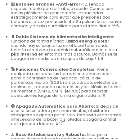
⌨️ Botones Grandes «Anti-Error»:
Diseñada
especialmente para el trabajo rápido. Cuenta con
teclas plásticas de gran tamaño, espaciadas
estratégicamente para evitar que presiones dos
botones a la vez por accidente. Su pulsación es suave,
cómoda y de alta durabilidad para el trote diario. 🎯🔨
🔋 Doble Sistema de Alimentación Inteligente:
Funciona de forma híbrida: utiliza
energía solar
cuando hay suficiente luz en el local (ahorrando
batería al máximo) y cambia automáticamente a su
pila interna
en entornos más oscuros. ¡Jamás se te
apagará en medio de un arqueo de caja! ☀️🔋
🔢 Funciones Comerciales Completas:
Viene
equipada con todas las herramientas necesarias
para la contabilidad del negocio: cálculo de
porcentaje rápido (
$%$
), raíz cuadrada, selector de
decimales, redondeo automático y las clásicas teclas
de memoria (
$M+$
,
$M-$
,
$MRC$
) para realizar
operaciones largas de forma organizada. 📈🧾
🛑 Apagado Automático para Ahorro:
Si dejas de
usar la calculadora por unos minutos, el sistema
inteligente se apaga por sí solo. Esto evita el desgaste
innecesario de la batería si olvidas apagarla al final
de la jornada laboral. ⏳😴
⚓ Base Antideslizante y Robusta:
Incorpora
gomas de soporte en la parte inferior que evitan que