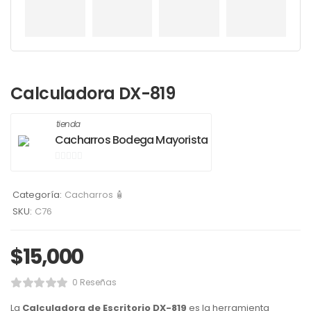
Calculadora DX-819
tienda
Cacharros Bodega Mayorista
0
de
Categoría:
Cacharros 🧴
5
SKU:
C76
$
15,000
0 Reseñas
La
Calculadora de Escritorio DX-819
es la herramienta