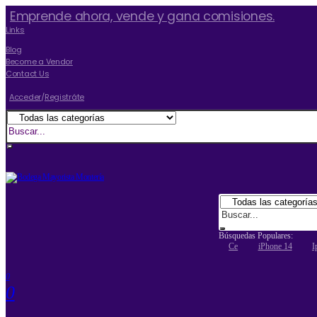
Emprende ahora, vende y gana comisiones.
Links
Blog
Become a Vendor
Contact Us
Acceder
/
Registráte
Búsquedas Populares:
Ce
IPhone 14
I
0
0