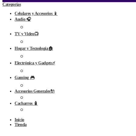
Categorías
Celulares y Accesorios 📱
Audio 🎧
TV y Video📺
Hogar y Tecnología🏠
Electrónica y Gadgets⚡
Gaming 🎮
Accesorios Generales🔌
Cacharros 🧴
Inicio
Tienda