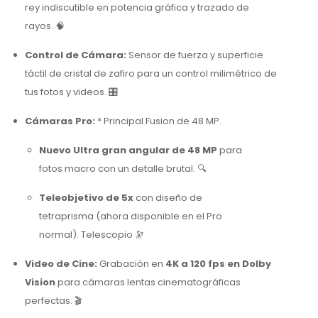
rey indiscutible en potencia gráfica y trazado de
rayos. 🧠
Control de Cámara:
Sensor de fuerza y superficie
táctil de cristal de zafiro para un control milimétrico de
tus fotos y videos. 🎛️
Cámaras Pro:
* Principal Fusion de 48 MP.
Nuevo Ultra gran angular de 48 MP
para
fotos macro con un detalle brutal. 🔍
Teleobjetivo de 5x
con diseño de
tetraprisma (ahora disponible en el Pro
normal). Telescopio 🔭
Video de Cine:
Grabación en
4K a 120 fps en Dolby
Vision
para cámaras lentas cinematográficas
perfectas. 🎬