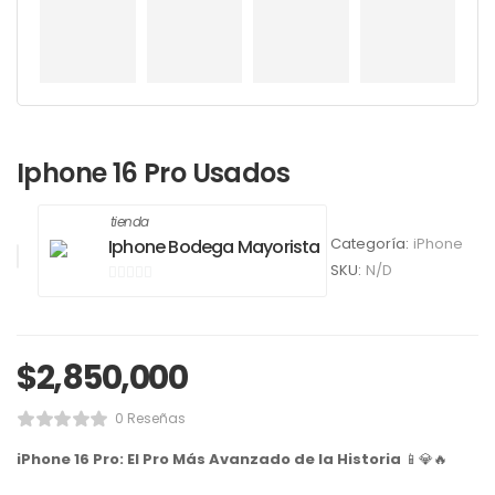
Iphone 16 Pro Usados
tienda
Categoría:
iPhone
Iphone Bodega Mayorista
SKU:
N/D
0
de
5
$
2,850,000
0 Reseñas
iPhone 16 Pro: El Pro Más Avanzado de la Historia
📱💎🔥