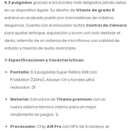
6.3 pulgadas
gracias a los bordes más delgados jamás vistos
en un dispositivo Apple. Su diseño de
titanio de grado 5
estrena un acabado pulido por microesferas de máxima
elegancia. Cuenta con el innovador botón
Control de Cámara
para ajustar enfoque, exposición y zoom con solo deslizar el
dedo, además de un sistema de micrófonos con calidad de
estudio y mezcla de audio avanzada.
✨ Especificaciones y Características:
Pantalla:
6.3 pulgadas Super Retina XDR con
ProMotion (120Hz), Always-On y bordes ultra
reducidos. 📺
Material:
Estructura de
Titanio premium
con un
nuevo sistema térmico interno para un mejor
rendimiento en juegos. 🦾
Procesador:
Chip
A18 Pro
con GPU de 6 núcleos, el