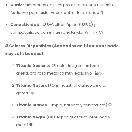
Audio:
Micrófonos de nivel profesional con la función
Audio Mix
para aislar voces del ruido de fondo. 🎙️
Conectividad:
USB-C ultrarrápido (USB 3) y
compatibilidad con el nuevo estándar Wi-Fi 7. 🔌
🎨 Colores Disponibles (Acabados en titanio satinado
muy sofisticados):
Titanio Desierto
(El color insignia, un tono
arena/oro rosa metálico muy exclusivo) 🏜️✨
Titanio Natural
(Gris industrial clásico de alta
gama) 🩶
Titanio Blanco
(Limpio, brillante y minimalista) 🤍
Titanio Negro
(Gris espacial oscuro, profundo y
mate) 🖤