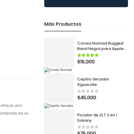
Más Productos
Correa Nomad Rugged
Band Negra para Apple
Watch 42/44/45/46/49
mm y SE
$
15,000
Cepillo Secador
Aguacate
$
45,000
, ofrece una
ontenido en su
Picador de 2LT 2 en 1
Sokany
$
75,000