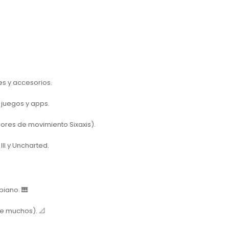
es y accesorios.
 juegos y apps.
ores de movimiento Sixaxis).
II
y
Uncharted
.
piano. 🎹
de muchos). 📐