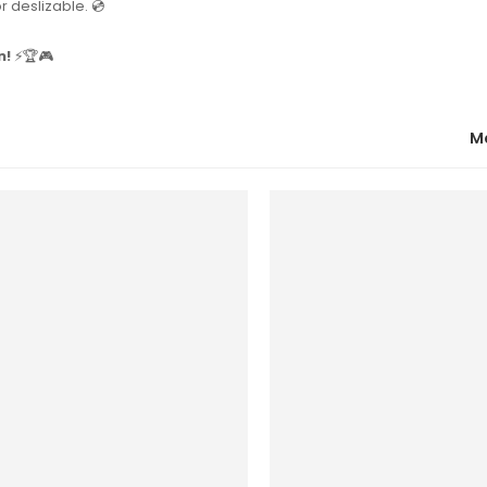
 deslizable. 💿
n!
⚡🏆🎮
M