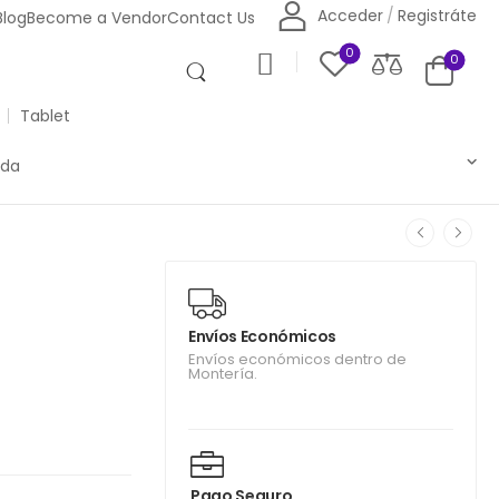
Acceder
/
Registráte
Blog
Become a Vendor
Contact Us
0
0
Tablet
nda
Envíos Económicos
Envíos económicos dentro de
Montería.
Pago Seguro