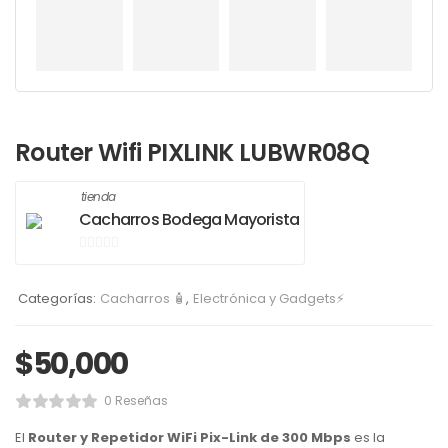
Router Wifi PIXLINK LUBWR08Q
tienda
Cacharros Bodega Mayorista
0
de
Categorías:
Cacharros 🧴
,
Electrónica y Gadgets⚡
5
$
50,000
0 Reseñas
El
Router y Repetidor WiFi Pix-Link de 300 Mbps
es la