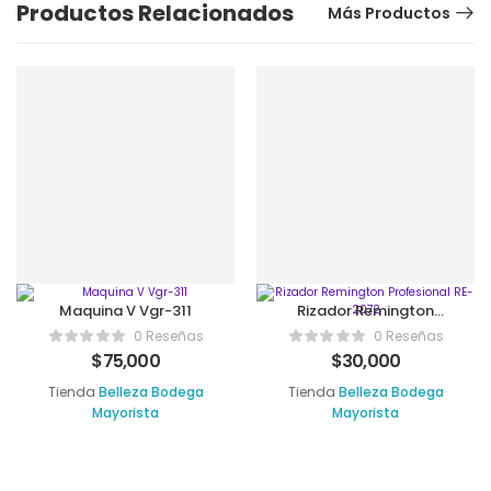
Productos Relacionados
Más Productos
Maquina V Vgr-311
Rizador Remington
Profesional RE-2072
0 Reseñas
0 Reseñas
$
75,000
$
30,000
Tienda
Belleza Bodega
Tienda
Belleza Bodega
Mayorista
Mayorista