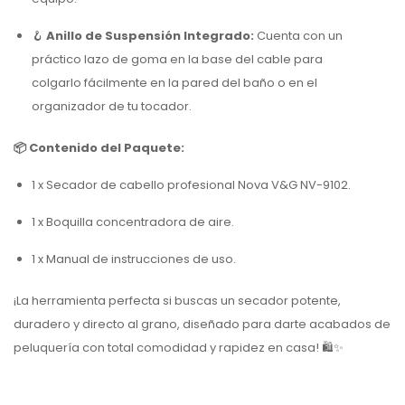
🪝
Anillo de Suspensión Integrado:
Cuenta con un
práctico lazo de goma en la base del cable para
colgarlo fácilmente en la pared del baño o en el
organizador de tu tocador.
📦 Contenido del Paquete:
1 x Secador de cabello profesional Nova V&G NV-9102.
1 x Boquilla concentradora de aire.
1 x Manual de instrucciones de uso.
¡La herramienta perfecta si buscas un secador potente,
duradero y directo al grano, diseñado para darte acabados de
peluquería con total comodidad y rapidez en casa! 🛍️✨