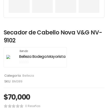
Secador de Cabello Nova V&G NV-
9102
tienda
Belleza Bodega Mayorista
0
de
Categoría:
Belleza
5
SKU:
BM389
$
70,000
0 Reseñas