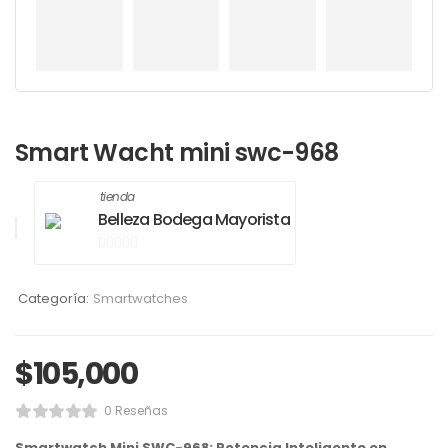
Smart Wacht mini swc-968
tienda
Belleza Bodega Mayorista
0
de
Categoría:
Smartwatches
5
$
105,000
0 Reseñas
Smartwatch Mini SWC-968: Potencia Inteligente en