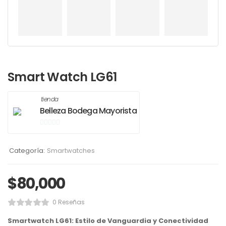
Smart Watch LG61
tienda
Belleza Bodega Mayorista
0
de
Categoría:
Smartwatches
5
$
80,000
0 Reseñas
Smartwatch LG61: Estilo de Vanguardia y Conectividad