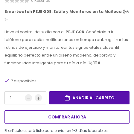
0 Reseñas
Smartwatch PEJE G08: Estilo y Monitoreo en tu Muñeca
⌚️🔥
✨
Lleva el control de tu día con el
PEJE G08
. Conéctalo a tu
teléfono para recibir notificaciones en tiempo real, registrar tus
rutinas de ejercicio y monitorear tus signos vitales clave. ¡El
equilibrio perfecto entre un diseño moderno, deportivo y
funcionalidad inteligente para tu día a día! 🚀🏃‍♂️🔋
7 disponibles
AÑADIR AL CARRITO
COMPRAR AHORA
El artículo estará listo para enviar en 1-3 días laborables