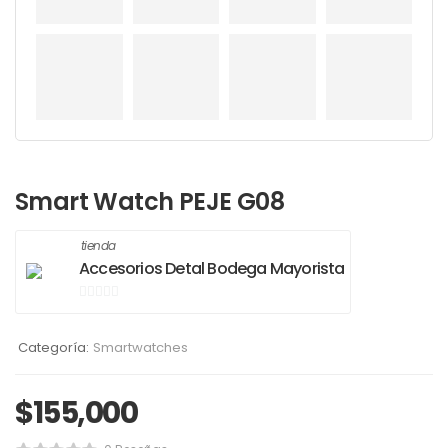
Smart Watch PEJE G08
tienda
Accesorios Detal Bodega Mayorista
0
de
Categoría:
Smartwatches
5
$
155,000