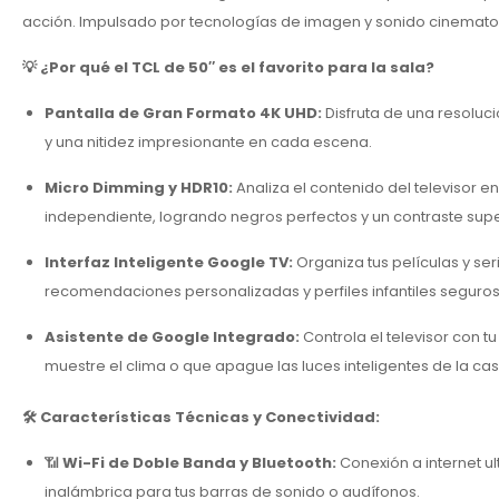
acción. Impulsado por tecnologías de imagen y sonido cinematográf
💡 ¿Por qué el TCL de 50″ es el favorito para la sala?
Pantalla de Gran Formato 4K UHD:
Disfruta de una resolució
y una nitidez impresionante en cada escena.
Micro Dimming y HDR10:
Analiza el contenido del televisor e
independiente, logrando negros perfectos y un contraste supe
Interfaz Inteligente Google TV:
Organiza tus películas y ser
recomendaciones personalizadas y perfiles infantiles seguros
Asistente de Google Integrado:
Controla el televisor con t
muestre el clima o que apague las luces inteligentes de la cas
🛠️ Características Técnicas y Conectividad:
📶
Wi-Fi de Doble Banda y Bluetooth:
Conexión a internet ul
inalámbrica para tus barras de sonido o audífonos.