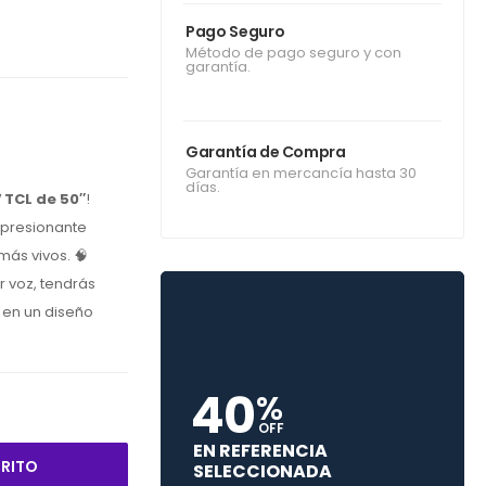
Pago Seguro
Método de pago seguro y con
garantía.
Garantía de Compra
Garantía en mercancía hasta 30
días.
 TCL de 50″
!
mpresionante
más vivos.
🧠
r voz,
tendrás
 en un diseño
40
%
OFF
EN REFERENCIA
RRITO
SELECCIONADA