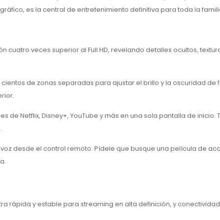
ico, es la central de entretenimiento definitiva para toda la famili
n cuatro veces superior al Full HD, revelando detalles ocultos, textur
n cientos de zonas separadas para ajustar el brillo y la oscuridad de
rior.
ies de Netflix, Disney+, YouTube y más en una sola pantalla de inicio. 
.
u voz desde el control remoto. Pídele que busque una película de acc
a.
tra rápida y estable para streaming en alta definición, y conectividad