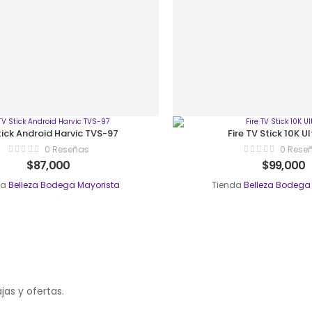
tick Android Harvic TVS-97
Fire TV Stick 10K U
0 Reseñas
0 Rese
$
87,000
$
99,000
da
Belleza Bodega Mayorista
Tienda
Belleza Bodega
as y ofertas.