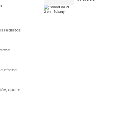
a.
as realistas
 forma
Te ofrece
ión, que te