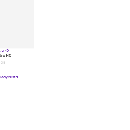
ltra HD
TELEVISOR HARVIC 55′ TV-9
ñas
0 Reseñas
$
1,350,000
 Mayorista
Tienda
Hogar Bodega Mayorista