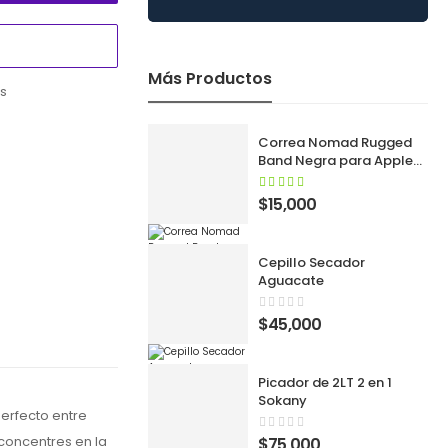
Más Productos
es
Correa Nomad Rugged
Band Negra para Apple
Watch 42/44/45/46/49
mm y SE
$
15,000
Cepillo Secador
Aguacate
$
45,000
Picador de 2LT 2 en 1
Sokany
perfecto entre
concentres en la
$
75,000