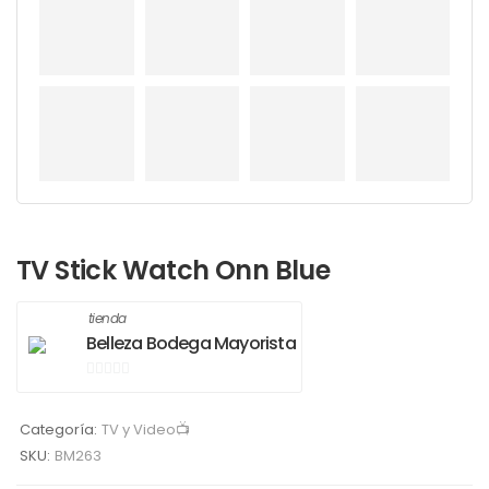
TV Stick Watch Onn Blue
tienda
Belleza Bodega Mayorista
0
de
Categoría:
TV y Video📺
5
SKU:
BM263