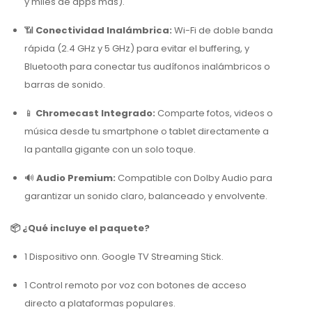
y miles de apps más).
📶
Conectividad Inalámbrica:
Wi-Fi de doble banda
rápida (2.4 GHz y 5 GHz) para evitar el buffering, y
Bluetooth para conectar tus audífonos inalámbricos o
barras de sonido.
📱
Chromecast Integrado:
Comparte fotos, videos o
música desde tu smartphone o tablet directamente a
la pantalla gigante con un solo toque.
🔊
Audio Premium:
Compatible con Dolby Audio para
garantizar un sonido claro, balanceado y envolvente.
📦 ¿Qué incluye el paquete?
1 Dispositivo onn. Google TV Streaming Stick.
1 Control remoto por voz con botones de acceso
directo a plataformas populares.