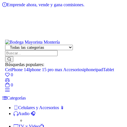
Emprende ahora, vende y gana comisiones.
Búsquedas populares:
Ce
iPhone 14
Iphone 15 pro max
Accesorios
iphone
ipad
Tablet
0
0
Categorías
Celulares y Accesorios 📱
Audio 🎧
TV y Video📺