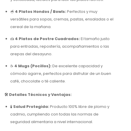
🥣
4 Platos Hondos / Bowls:
Perfectos y muy
versátiles para sopas, cremas, pastas, ensaladas o el
cereal de la mañana.
🍰
4 Platos de Postre Cuadrados:
El tamaño justo
para entradas, repostería, acompañamientos o las
arepas del desayuno.
☕
4 Mugs (Pocillos):
De excelente capacidad y
cómodo agarre, perfectos para disfrutar de un buen
café, chocolate o té caliente.
🛠️ Detalles Técnicos y Ventajas:
🧪
Salud Protegida:
Producto 100% libre de plomo y
cadmio, cumpliendo con todas las normas de
seguridad alimentaria a nivel internacional.