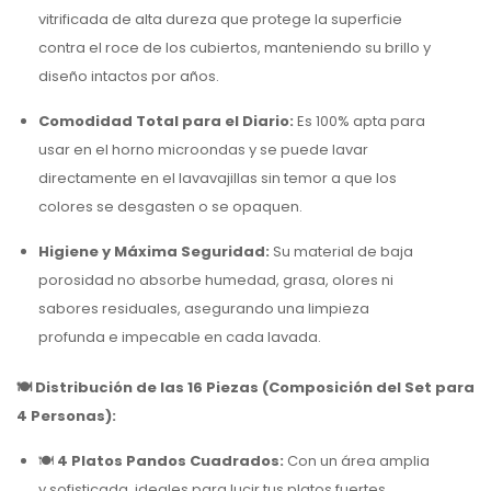
vitrificada de alta dureza que protege la superficie
contra el roce de los cubiertos, manteniendo su brillo y
diseño intactos por años.
Comodidad Total para el Diario:
Es 100% apta para
usar en el horno microondas y se puede lavar
directamente en el lavavajillas sin temor a que los
colores se desgasten o se opaquen.
Higiene y Máxima Seguridad:
Su material de baja
porosidad no absorbe humedad, grasa, olores ni
sabores residuales, asegurando una limpieza
profunda e impecable en cada lavada.
🍽️ Distribución de las 16 Piezas (Composición del Set para
4 Personas):
🍽️
4 Platos Pandos Cuadrados:
Con un área amplia
y sofisticada, ideales para lucir tus platos fuertes.