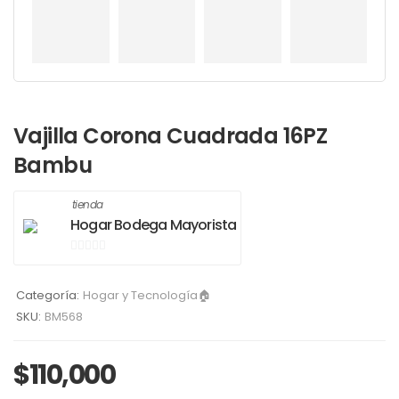
Vajilla Corona Cuadrada 16PZ
Bambu
tienda
Hogar Bodega Mayorista
0
de
Categoría:
Hogar y Tecnología🏠
5
SKU:
BM568
$
110,000