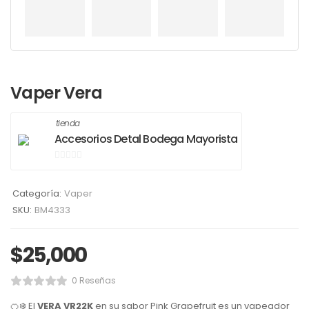
Vaper Vera
tienda
Accesorios Detal Bodega Mayorista
0
de
Categoría:
Vaper
5
SKU:
BM4333
$
25,000
0 Reseñas
🍊❄️ El
VERA VR22K
en su sabor
Pink Grapefruit
es un vapeador