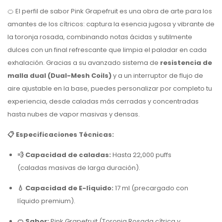
🍊 El perfil de sabor
Pink Grapefruit
es una obra de arte para los
amantes de los cítricos: captura la esencia jugosa y vibrante de
la toronja rosada, combinando notas ácidas y sutilmente
dulces con un final refrescante que limpia el paladar en cada
exhalación. Gracias a su avanzado sistema de
resistencia de
malla dual (
Dual-Mesh Coils
)
y a un interruptor de flujo de
aire ajustable en la base, puedes personalizar por completo tu
experiencia, desde caladas más cerradas y concentradas
hasta nubes de vapor masivas y densas.
📋 Especificaciones Técnicas:
💨 Capacidad de caladas:
Hasta 22,000 puffs
(caladas masivas de larga duración).
💧 Capacidad de E-líquido:
17 ml (precargado con
líquido premium).
🍊 Sabor:
Pink Grapefruit (Toronja Rosada cítrica y