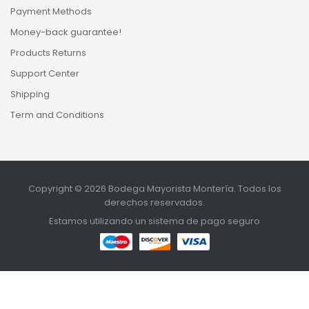
Payment Methods
Money-back guarantee!
Products Returns
Support Center
Shipping
Term and Conditions
Copyright © 2026 Bodega Mayorista Montería. Todos los
derechos reservados.
Estamos utilizando un sistema de pago seguro
MENU
INICIO
TIENDA
BUSCAR
SUBIR