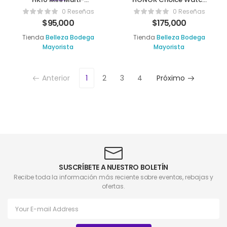
Funcional Smart Watch
2i
0 Reseñas
0 Reseñas
$
95,000
$
175,000
Tienda
Belleza Bodega
Tienda
Belleza Bodega
Mayorista
Mayorista
Anterior
1
2
3
4
Próximo
SUSCRÍBETE A NUESTRO BOLETÍN
Recibe toda la información más reciente sobre eventos, rebajas y
ofertas.