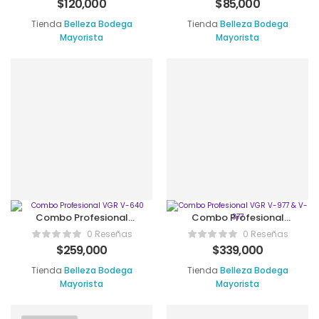
$
120,000
$
85,000
Tienda
Belleza Bodega
Tienda
Belleza Bodega
Mayorista
Mayorista
Combo Profesional
Combo Profesional
VGR V-640
VGR V-977 & V-377
0 Reseñas
0 Reseñas
$
259,000
$
339,000
Tienda
Belleza Bodega
Tienda
Belleza Bodega
Mayorista
Mayorista