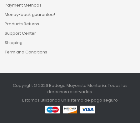
Payment Methods
Money-back guarantee!
Products Returns
Support Center
Shipping
Term and Conditions
Copyright © 2026 Bodega Mayorista Montería. Todos los
derechos reservados.
Estamos utilizando un sistema de pago seguro
MENU
INICIO
TIENDA
BUSCAR
SUBIR